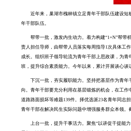
近年来，巢湖市槐林镇立足青年干部队伍建设短
年干部队伍。
帮带一批，激发内生动力。着力构建
“1+N”帮带
责人担任导师，
由帮带人员落实每周指导
1次具体工作
成长。
组织班子领导轮流为青年干部上思政课，为青
班，提升综合素质能力。
今年以来，累计开展谈心谈
下沉一批，夯实履职能力。坚持把基层作为青年
向。青年干部要充分利用在基层锻炼的机会，在工作
道路路面损坏等难题
139件。
择优选派
23名青年同志
青年干部在解决民生实际问题中增强服务群众本领。
上台一批，提升干事活力。聚焦
“以讲促干提能