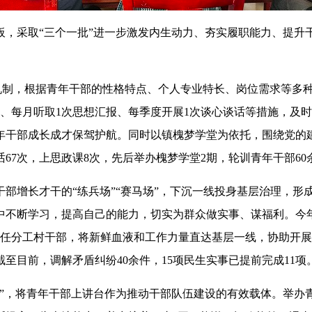
板，采取
“三个一批”进一步激发内生动力、夯实履职能力、提升
机制，
根据
青年干部的性格特点、个人专业特长、岗位需求等多
、每月听取1次思想汇报、每季度开展1次谈心谈话等措施，及时“
年干部成长成才保驾护航。同时以镇槐梦学堂为依托，
围绕党的
话
67次，上思政课8次，先后举办槐梦学堂
2期，轮训青年干部60
干部增长才干的
“练兵场”“赛马场”，下沉一线投身基层治理，形
中不断学习，提高自己的能力，切实为群众做实事、谋福利。今
担任分工村干部，
将新鲜血液和工作力量直达基层一线，协助开展
截至目前，调解矛盾纠纷
40余件，15项
民生实事已提前完成
11
项
力”，将青年干部上讲台作为推动干部队伍建设的有效载体。举办