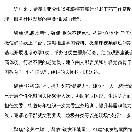
近年来，巢湖市亚父街道积极探索新时期老干部工作新路
理、服务社区发展的重要
“银发力量”。
聚焦
“思想常新”，确保“退休不褪色”。构建“立体化”
微信群等线上平台，定期推送学习资料、微党课视频超过24
基地开展现场教学1次，举办各类主题茶话会、红色观影座谈会
高体弱、行动不便的老党员，建立由支部委员和年轻党员骨干
习教育“一个不掉队”，组织的关怀也同步送达。
聚焦
“服务暖心”，提升支部“凝聚力”。建立“一人一档
已开展个性化慰问关怀50余人次，协助解决医疗、生活等方面
担任支委，街道每年组织一次支委业务培训，提升其履职能力
线，邀请老干部就文明养犬、垃圾分类等议题现场“支招”；参与
聚焦
“余热生辉”，释放“银发正能量”。组建“银发智囊团