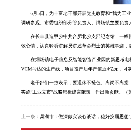
6月5日，为丰富老干部开展党史教育和“我为工
调研参观。市委组织部分管负责人、
烔炀镇主要负责
在
长丰县造甲乡中共合肥北乡支部纪念馆，
一幅
敬心情，认真聆听讲解员讲述革命烈士的英雄事迹，
在烔炀镇电子信息及智能智造产业园的新思考电
VCM马达的生产线，项目投产后年产值近4亿元，可实
老干部们一致表示，要退休不褪色、离岗不离党
实施“工业立市”战略积极建言献策，作出新贡献。（
上一条：
巢湖市：做深做实谈心谈话，稳好换届思想“