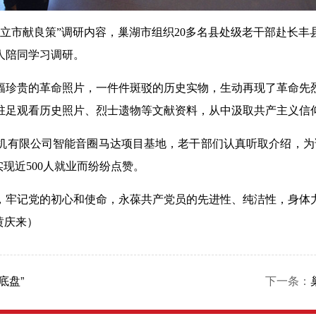
业立市献良策”调研内容，巢湖市组织
20多名县处级老干部赴长丰
人陪同学习调研。
幅珍贵的革命照片，一件件斑驳的历史实物，生动再现了革命先
驻足观看历史照片、烈士遗物等文献资料，从中汲取共产主义信
机有限公司智能音圈马达项目基地，老干部们认真听取介绍，为
现近500人就业而纷纷点赞。
，牢记党的初心和使命，永葆共产党员的先进性、纯洁性，身体
黄庆来）
底盘”
下一条：