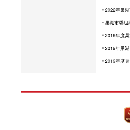
2022年巢
巢湖市委组
2019年
2019年巢
2019年