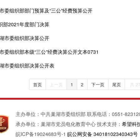
湖市委组织部部门预算及“三公”经费预算公开
织部2021年度部门决算
度巢湖市委组织部决算公开
湖市委组织部本级“三公”经费决算公开文本0731
度巢湖市委组织部决算公开表
首页
上一页
1
2
下一页
尾页
共 2
主办单位：中共巢湖市委组织部 联系电话：0551-823120
承办单位：巢湖市党员电化教育中心 技术支持：
希望科
皖ICP备19024683号-1
皖公网安备 34018102340343号